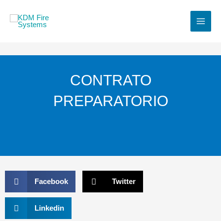
Ir
al
contenido
CONTRATO
PREPARATORIO
Facebook
Twitter
Linkedin