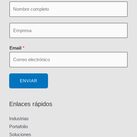
N
a
m
E
e
m
*
p
Email
*
r
e
s
a
ENVIAR
*
Enlaces rápidos
Industrias
Portafolio
Soluciones