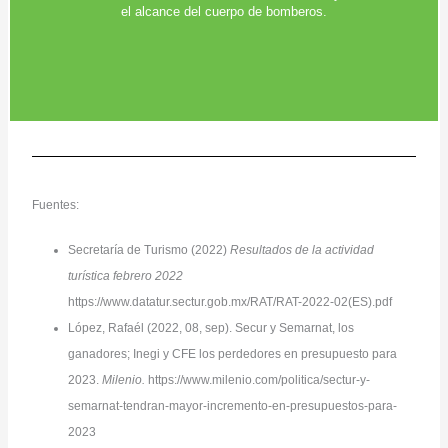
el alcance del cuerpo de bomberos.
Fuentes:
Secretaría de Turismo (2022)
Resultados de la actividad
turística febrero 2022
https://www.datatur.sectur.gob.mx/RAT/RAT-2022-02(ES).pdf
López, Rafaél (2022, 08, sep). Secur y Semarnat, los
ganadores; Inegi y CFE los perdedores en presupuesto para
2023.
Milenio.
https://www.milenio.com/politica/sectur-y-
semarnat-tendran-mayor-incremento-en-presupuestos-para-
2023